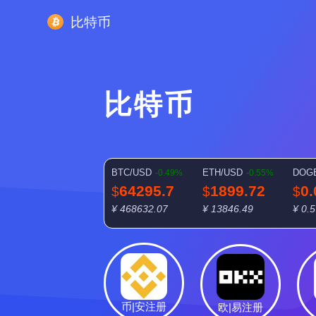
比特币
比特币
BTC/USD
ETH/USD
DOG
-0.49%
-0.55%
64295.7
1899.72
0
$
$
$
¥ 468632.07
¥ 13846.49
¥ 0.5
币|安注册
欧|易注册