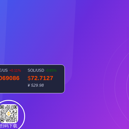
E/US
SOL/USD
+0.11%
-0.85%
.069086
72.7127
$
¥ 529.98
扫码下载